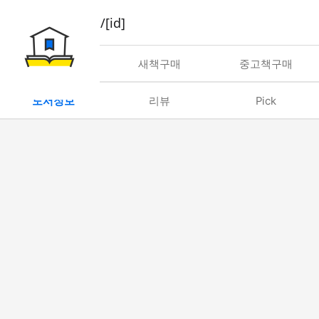
book/rent/[id]
대여
새책구매
중고책구매
도서정보
리뷰
Pick