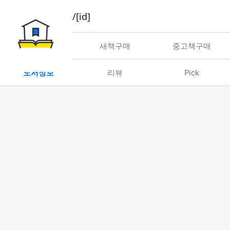
book/rent/[id]
대여
새책구매
중고책구매
도서정보
리뷰
Pick