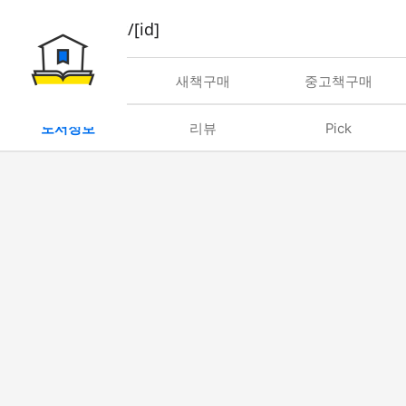
book/rent/[id]
대여
새책구매
중고책구매
도서정보
리뷰
Pick