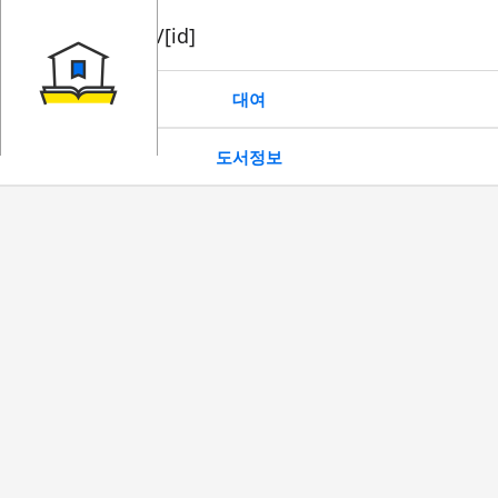
book/rent/[id]
대여
도서정보