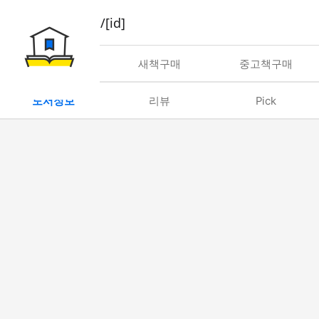
book/rent/[id]
대여
새책구매
중고책구매
도서정보
리뷰
Pick