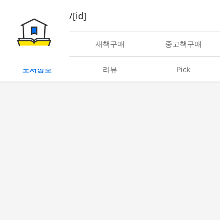
book/rent/[id]
대여
새책구매
중고책구매
도서정보
리뷰
Pick