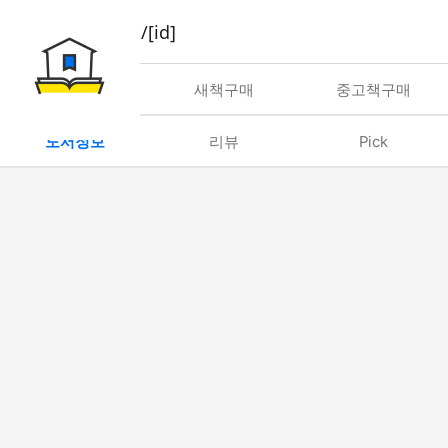
book/rent/[id]
대여
새책구매
중고책구매
도서정보
리뷰
Pick