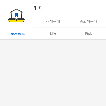
book/rent/[id]
대여
새책구매
중고책구매
도서정보
리뷰
Pick