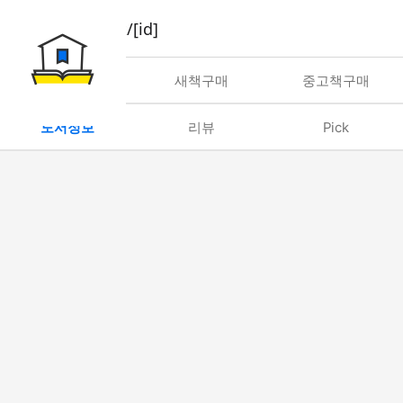
book/rent/[id]
대여
새책구매
중고책구매
도서정보
리뷰
Pick