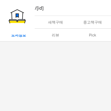
book/rent/[id]
대여
새책구매
중고책구매
도서정보
리뷰
Pick