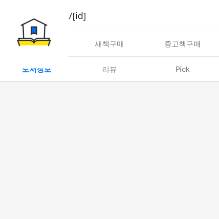
book/rent/[id]
대여
새책구매
중고책구매
도서정보
리뷰
Pick