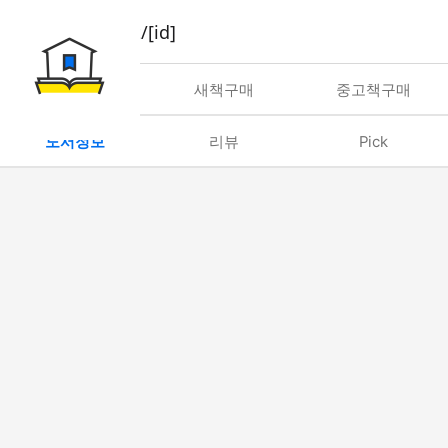
book/rent/[id]
대여
새책구매
중고책구매
도서정보
리뷰
Pick