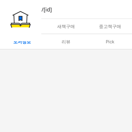
book/rent/[id]
대여
새책구매
중고책구매
도서정보
리뷰
Pick