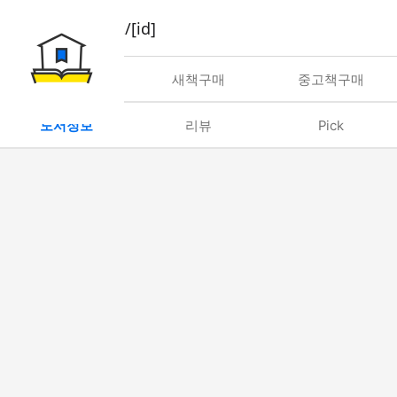
book/rent/[id]
대여
새책구매
중고책구매
도서정보
리뷰
Pick