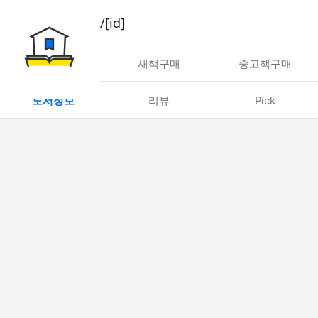
book/rent/[id]
대여
새책구매
중고책구매
도서정보
리뷰
Pick