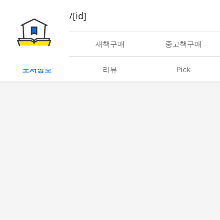
book/rent/[id]
대여
새책구매
중고책구매
도서정보
리뷰
Pick