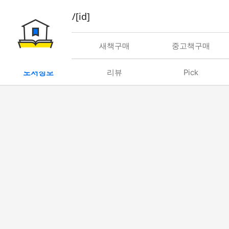
book/rent/[id]
대여
새책구매
중고책구매
도서정보
리뷰
Pick