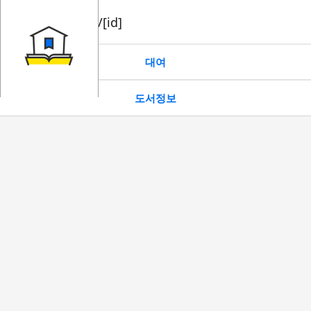
book/rent/[id]
대여
도서정보