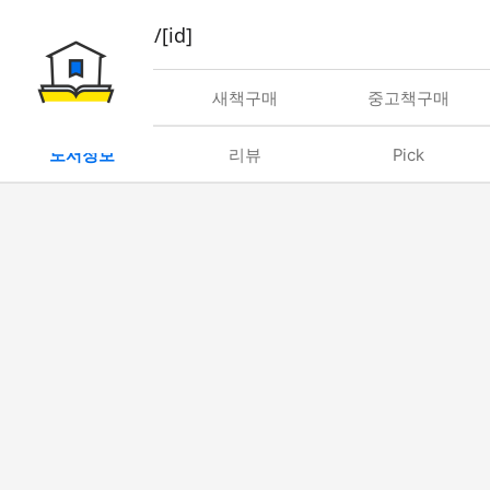
book/rent/[id]
대여
새책구매
중고책구매
도서정보
리뷰
Pick