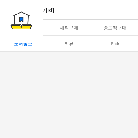
book/rent/[id]
대여
새책구매
중고책구매
도서정보
리뷰
Pick