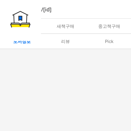
book/rent/[id]
대여
새책구매
중고책구매
도서정보
리뷰
Pick