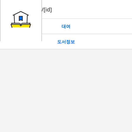
book/rent/[id]
대여
도서정보