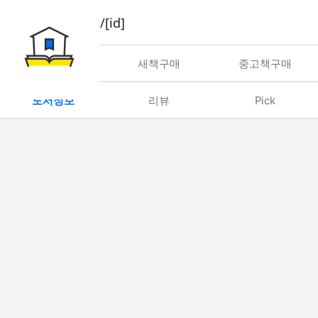
book/rent/[id]
대여
새책구매
중고책구매
도서정보
리뷰
Pick