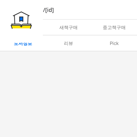
book/rent/[id]
대여
새책구매
중고책구매
도서정보
리뷰
Pick