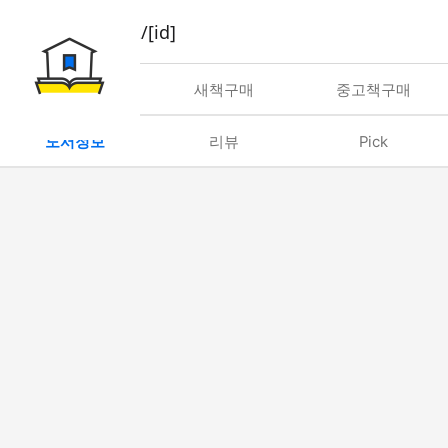
book/rent/[id]
대여
새책구매
중고책구매
도서정보
리뷰
Pick