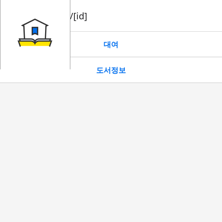
book/rent/[id]
대여
도서정보