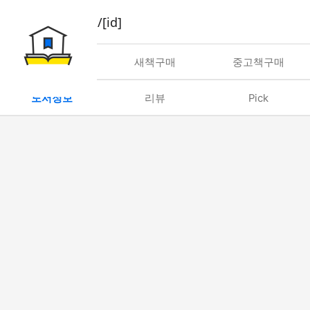
book/rent/[id]
대여
새책구매
중고책구매
도서정보
리뷰
Pick