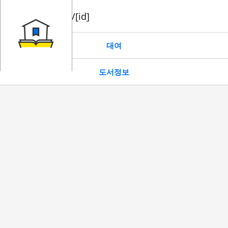
book/rent/[id]
대여
도서정보