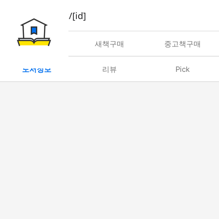
book/rent/[id]
대여
새책구매
중고책구매
도서정보
리뷰
Pick