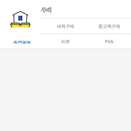
book/rent/[id]
대여
새책구매
중고책구매
도서정보
리뷰
Pick