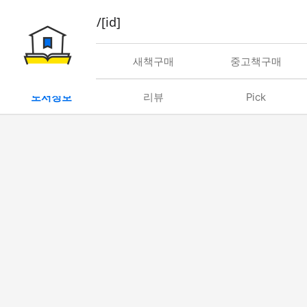
book/rent/[id]
대여
새책구매
중고책구매
도서정보
리뷰
Pick