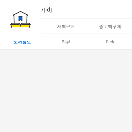
book/rent/[id]
대여
새책구매
중고책구매
도서정보
리뷰
Pick