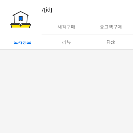
book/rent/[id]
대여
새책구매
중고책구매
도서정보
리뷰
Pick