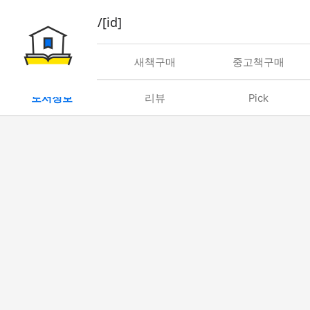
book/rent/[id]
대여
새책구매
중고책구매
도서정보
리뷰
Pick