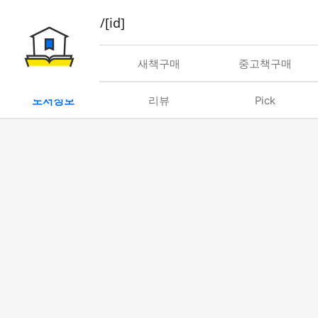
book/rent/[id]
대여
새책구매
중고책구매
도서정보
리뷰
Pick