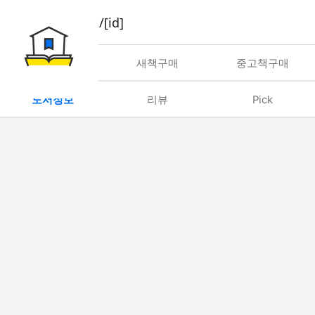
book/rent/[id]
대여
새책구매
중고책구매
도서정보
리뷰
Pick