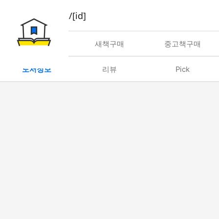
book/rent/[id]
대여
새책구매
중고책구매
도서정보
리뷰
Pick