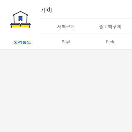
book/rent/[id]
대여
새책구매
중고책구매
도서정보
리뷰
Pick