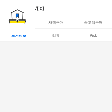
book/rent/[id]
대여
새책구매
중고책구매
도서정보
리뷰
Pick