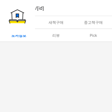
book/rent/[id]
대여
새책구매
중고책구매
도서정보
리뷰
Pick