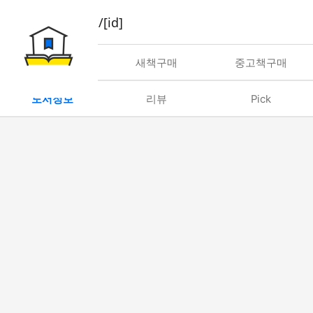
book/rent/[id]
대여
새책구매
중고책구매
도서정보
리뷰
Pick