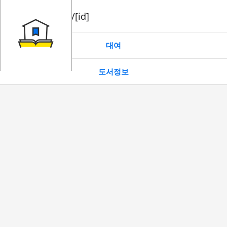
book/rent/[id]
대여
도서정보