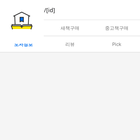
book/rent/[id]
대여
새책구매
중고책구매
도서정보
리뷰
Pick