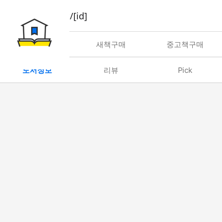
book/rent/[id]
대여
새책구매
중고책구매
도서정보
리뷰
Pick