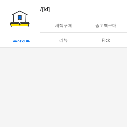
book/rent/[id]
대여
새책구매
중고책구매
도서정보
리뷰
Pick