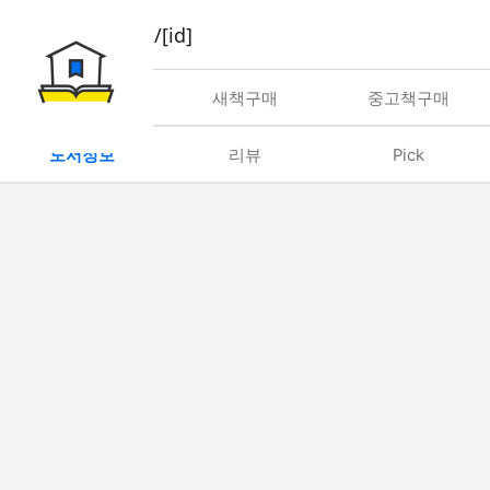
book/rent/[id]
대여
새책구매
중고책구매
도서정보
리뷰
Pick