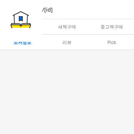
book/rent/[id]
대여
새책구매
중고책구매
도서정보
리뷰
Pick