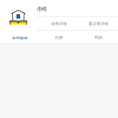
book/rent/[id]
대여
새책구매
중고책구매
도서정보
리뷰
Pick