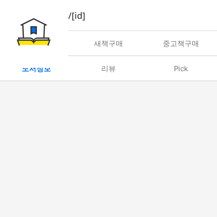
book/rent/[id]
대여
새책구매
중고책구매
도서정보
리뷰
Pick