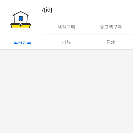
book/rent/[id]
대여
새책구매
중고책구매
도서정보
리뷰
Pick